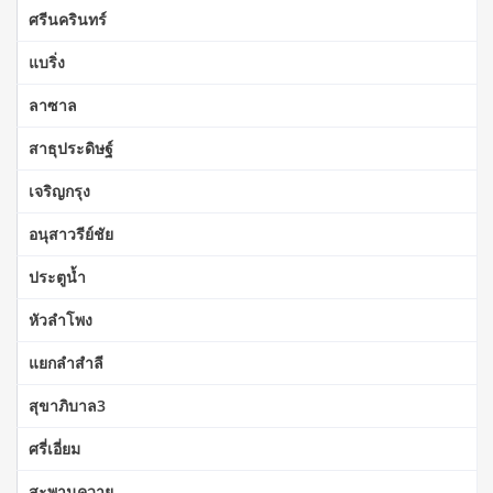
ศรีนครินทร์
แบริ่ง
ลาซาล
สาธุประดิษฐ์
เจริญกรุง
อนุสาวรีย์ชัย
ประตูน้ำ
หัวลำโพง
แยกลำสำลี
สุขาภิบาล3
ศรี่เอี่ยม
สะพานควาย