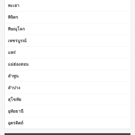
พะเยา
พิจิตร
พิษณุโลก
เพชรบูรณ์
แพร่
แม่ฮ่องสอน
ลำพูน
ลำปาง
สุโขทัย
อุทัยธานี
อุตรดิตถ์