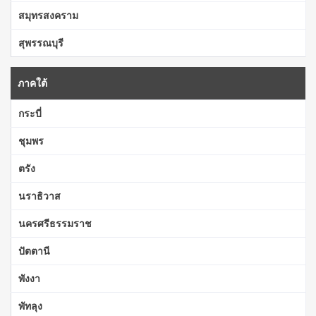
สมุทรสงคราม
สุพรรณบุรี
ภาคใต้
กระบี่
ชุมพร
ตรัง
นราธิวาส
นครศรีธรรมราช
ปัตตานี
พังงา
พัทลุง