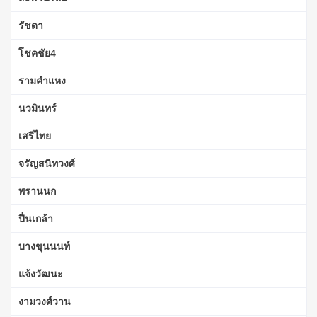
รัชดา
โชคชัย4
รามคำแหง
นวมินทร์
เสรีไทย
จรัญสนิทวงศ์
พรานนก
ปิ่นเกล้า
บางขุนนนท์
แจ้งวัฒนะ
งามวงศ์วาน