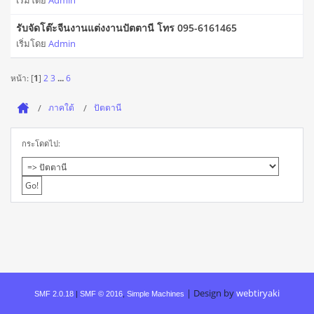
เริ่มโดย
Admin
รับจัดโต๊ะจีนงานแต่งงานปัตตานี โทร 095-6161465
เริ่มโดย
Admin
หน้า: [
1
]
2
3
...
6
ภาคใต้
ปัตตานี
กระโดดไป:
|
Design by
webtiryaki
SMF 2.0.18
|
SMF © 2016
,
Simple Machines