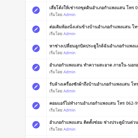
เสี่ยโต้งให้เช่ารถขุดดินอำเภอกำแพงแสน โทร
เริ่มโดย
Admin
ต่อเติมห้องนั่งเล่นข้างบ้านอำเภอกำแพงแสน โ
เริ่มโดย
Admin
หาช่างเปลี่ยนลูกบิดประตูใกล้ฉันอำเภอกำแพง
เริ่มโดย
Admin
อำเภอกำแพงแสน ทำความสะอาด ภายใน-นอกอ
เริ่มโดย
Admin
รับล้างเครื่องซักผ้าถึงบ้านอำเภอกำแพงแสน โ
เริ่มโดย
Admin
คอมแอร์ไม่ทํางานอำเภอกำแพงแสน โทร 062-9
เริ่มโดย
Admin
อำเภอกำแพงแสน ติดตั้งซ่อม ช่างประตูม้วนด่
เริ่มโดย
Admin