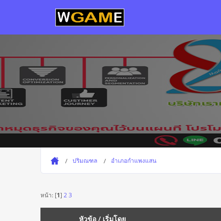
ปริมณฑล
อำเภอกำแพงแสน
หน้า: [
1
]
2
3
หัวข้อ
/
เริ่มโดย