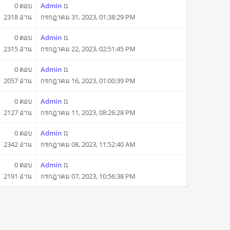
0 ตอบ
Admin
2318 อ่าน
กรกฎาคม 31, 2023, 01:38:29 PM
0 ตอบ
Admin
2315 อ่าน
กรกฎาคม 22, 2023, 02:51:45 PM
0 ตอบ
Admin
2057 อ่าน
กรกฎาคม 16, 2023, 01:00:39 PM
0 ตอบ
Admin
2127 อ่าน
กรกฎาคม 11, 2023, 08:26:28 PM
0 ตอบ
Admin
2342 อ่าน
กรกฎาคม 08, 2023, 11:52:40 AM
0 ตอบ
Admin
2191 อ่าน
กรกฎาคม 07, 2023, 10:56:38 PM