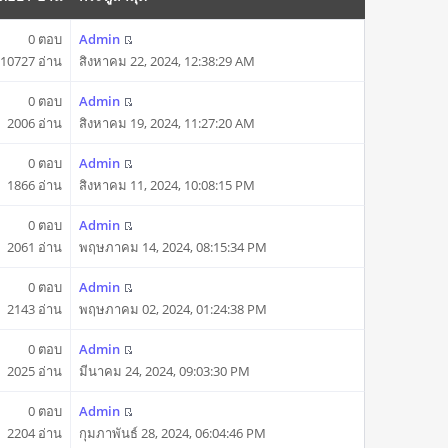
0 ตอบ
Admin
10727 อ่าน
สิงหาคม 22, 2024, 12:38:29 AM
0 ตอบ
Admin
2006 อ่าน
สิงหาคม 19, 2024, 11:27:20 AM
0 ตอบ
Admin
1866 อ่าน
สิงหาคม 11, 2024, 10:08:15 PM
0 ตอบ
Admin
2061 อ่าน
พฤษภาคม 14, 2024, 08:15:34 PM
0 ตอบ
Admin
2143 อ่าน
พฤษภาคม 02, 2024, 01:24:38 PM
0 ตอบ
Admin
2025 อ่าน
มีนาคม 24, 2024, 09:03:30 PM
0 ตอบ
Admin
2204 อ่าน
กุมภาพันธ์ 28, 2024, 06:04:46 PM