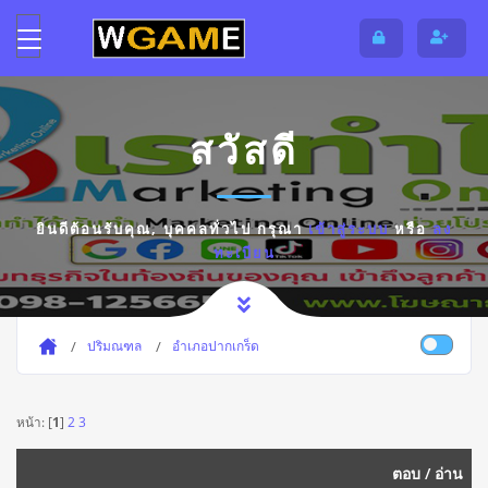
สวัสดี
ยินดีต้อนรับคุณ,
บุคคลทั่วไป
กรุณา
เข้าสู่ระบบ
หรือ
ลง
ทะเบียน
ปริมณฑล
อำเภอปากเกร็ด
หน้า: [
1
]
2
3
ตอบ
/
อ่าน