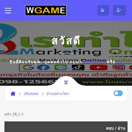
สวัสดี
ยินดีต้อนรับคุณ,
บุคคลทั่วไป
กรุณา
เข้าสู่ระบบ
หรือ
ลง
ทะเบียน
ปริมณฑล
อำเภอสามโคก
หน้า: [
1
]
2
3
ตอบ
/
อ่าน