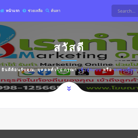
หน้าแรก
ช่วยเหลือ
ค้นหา
สวัสดี
ยินดีต้อนรับคุณ,
บุคคลทั่วไป
กรุณา
เข้าสู่ระบบ
หรือ
ลงทะเบียน