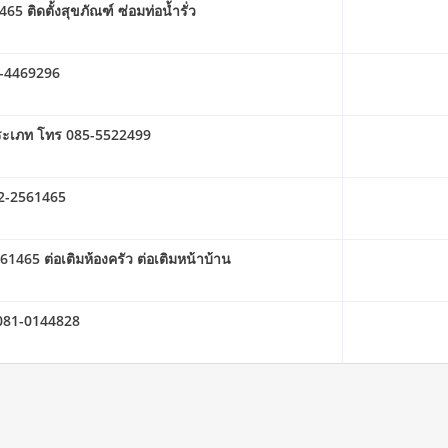
ติดตั้งสุขภัณฑ์ ซ่อมท่อน้ำรั่ว
-4469296
กประเภท โทร 085-5522499
62-2561465
465 ต่อเติมห้องครัว ต่อเติมหน้าบ้าน
 081-0144828