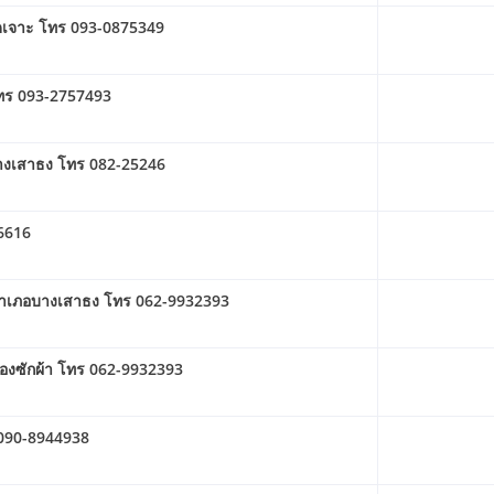
ุดเจาะ โทร 093-0875349
ทร 093-2757493
อบางเสาธง โทร 082-25246
26616
้านอำเภอบางเสาธง โทร 062-9932393
ครื่องซักผ้า โทร 062-9932393
 090-8944938