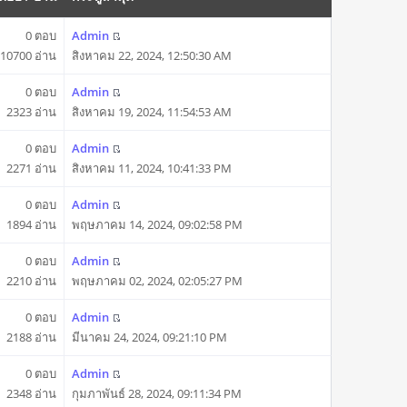
0 ตอบ
Admin
10700 อ่าน
สิงหาคม 22, 2024, 12:50:30 AM
0 ตอบ
Admin
2323 อ่าน
สิงหาคม 19, 2024, 11:54:53 AM
0 ตอบ
Admin
2271 อ่าน
สิงหาคม 11, 2024, 10:41:33 PM
0 ตอบ
Admin
1894 อ่าน
พฤษภาคม 14, 2024, 09:02:58 PM
0 ตอบ
Admin
2210 อ่าน
พฤษภาคม 02, 2024, 02:05:27 PM
0 ตอบ
Admin
2188 อ่าน
มีนาคม 24, 2024, 09:21:10 PM
0 ตอบ
Admin
2348 อ่าน
กุมภาพันธ์ 28, 2024, 09:11:34 PM