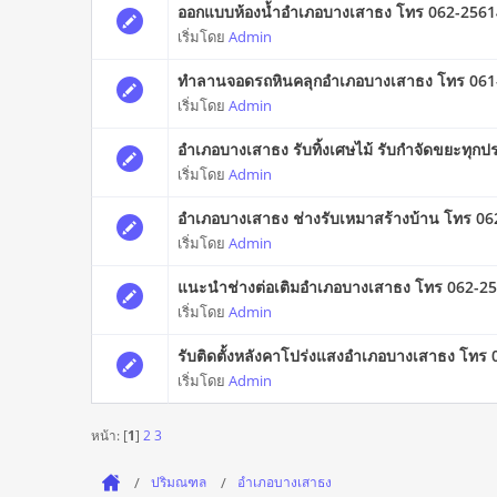
ออกแบบห้องน้ำอำเภอบางเสาธง โทร 062-2561465 
เริ่มโดย
Admin
ทำลานจอดรถหินคลุกอำเภอบางเสาธง โทร 061
เริ่มโดย
Admin
อำเภอบางเสาธง รับทิ้งเศษไม้ รับกำจัดขยะทุ
เริ่มโดย
Admin
อำเภอบางเสาธง ช่างรับเหมาสร้างบ้าน โทร 0
เริ่มโดย
Admin
แนะนำช่างต่อเติมอำเภอบางเสาธง โทร 062-2561
เริ่มโดย
Admin
รับติดตั้งหลังคาโปร่งแสงอำเภอบางเสาธง โทร
เริ่มโดย
Admin
หน้า: [
1
]
2
3
ปริมณฑล
อำเภอบางเสาธง