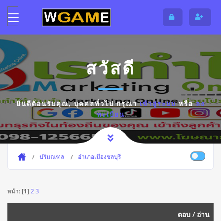
สวัสดี
ยินดีต้อนรับคุณ,
บุคคลทั่วไป
กรุณา
เข้าสู่ระบบ
หรือ
ลง
ทะเบียน
ปริมณฑล
อำเภอเมืองชลบุรี
หน้า: [
1
]
2
3
ตอบ
/
อ่าน