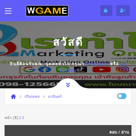
สวัสดี
ยินดีต้อนรับคุณ,
บุคคลทั่วไป
กรุณา
เข้าสู่ระบบ
หรือ
ลง
ทะเบียน
ปริมณฑล
นวมินทร์
หน้า: [
1
]
2
3
ตอบ
/
อ่าน