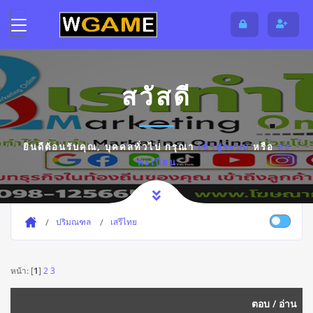
สวัสดี
ยินดีต้อนรับคุณ,
บุคคลทั่วไป
กรุณา
เข้าสู่ระบบ
หรือ
ลง
ทะเบียน
ปริมณฑล
เสรีไทย
หน้า: [
1
]
2
3
ตอบ
/
อ่าน