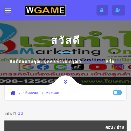
สวัสดี
ยินดีต้อนรับคุณ,
บุคคลทั่วไป
กรุณา
เข้าสู่ระบบ
หรือ
ลง
ทะเบียน
ปริมณฑล
พรานนก
หน้า: [
1
]
2
3
ตอบ
/
อ่าน