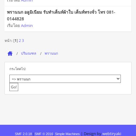
เริ่มโดย
Admin
พรานนก อลูมิเนียม รับทำเต็นท์ผ้าใบ เต็นท์ทรงจั่ว โทร 081-
0144828
เริ่มโดย
Admin
หน้า: [
1
]
2
3
ปริมณฑล
พรานนก
กระโดดไป:
|
Design by
webtiryaki
SMF 2.0.18
|
SMF © 2016
,
Simple Machines