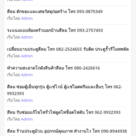
สีลม ตักขยะและเศษวัสดุก่อสร้าง โทร 093-0875349
เริ่มโดย
Admin
ระแนงแบบห้องครัวนอกบ้านสีลม โทร 093-2757493
เริ่มโดย
Admin
เปลี่ยนบานประตูสีลม โทร 082-2524655 รับติด ประตูรั้วรีโมทพลัด
เริ่มโดย
Admin
ทำความสะอาดโกดังสินค้าสีลม โทร 080-2426616
เริ่มโดย
Admin
สีลม ซ่อมตู้เย็นทุกรุ่น ตู้เเช่ไวน์ ตู้เเช่ไอศครีมและอื่นๆ โทร 062-
9932393
เริ่มโดย
Admin
สีลม รับซ่อมแก้ไขไฟรั่วไฟดูดไฟช็อตไฟดับ โทร 062-9932393
เริ่มโดย
Admin
สีลม ร้านประตูม้วน อุปกรณ์คุณภาพ ทำงานไว โทร 090-8944938