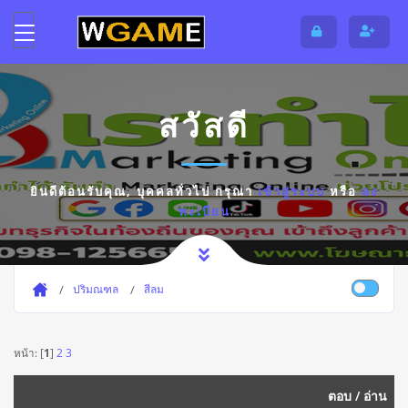
สวัสดี
ยินดีต้อนรับคุณ,
บุคคลทั่วไป
กรุณา
เข้าสู่ระบบ
หรือ
ลง
ทะเบียน
ปริมณฑล
สีลม
หน้า: [
1
]
2
3
ตอบ
/
อ่าน