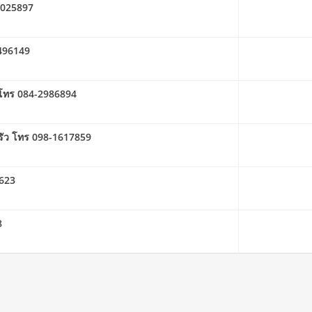
-4025897
0496149
่น โทร 084-2986894
งครัว โทร 098-1617859
6623
8