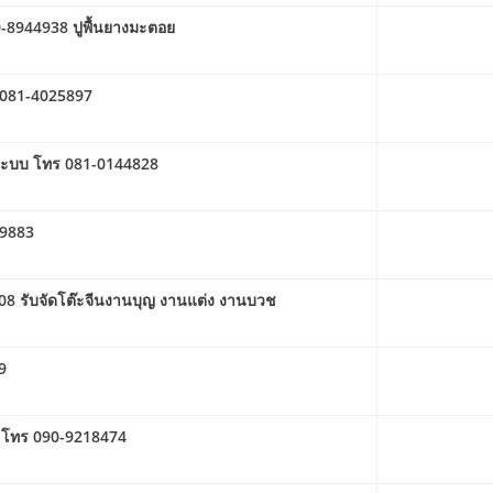
90-8944938 ปูพื้นยางมะตอย
ร 081-4025897
งระบบ โทร 081-0144828
79883
08 รับจัดโต๊ะจีนงานบุญ งานแต่ง งานบวช
9
ม้ โทร 090-9218474