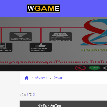
ปริมณฑล
สี่พระยา
หน้า:
1
[
2
]
3
หัวข้อ
/
เริ่มโดย