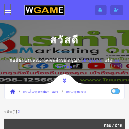
สวัสดี
ยินดีต้อนรับคุณ,
บุคคลทั่วไป
กรุณา
เข้าสู่ระบบ
หรือ
ลง
ทะเบียน
ถนนในกรุงเทพมหานคร
ถนนกรุงเกษม
หน้า: [
1
]
2
ตอบ
/
อ่าน