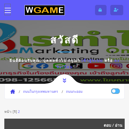
สวัสดี
ยินดีต้อนรับคุณ,
บุคคลทั่วไป
กรุณา
เข้าสู่ระบบ
หรือ
ลง
ทะเบียน
ถนนในกรุงเทพมหานคร
ถนนกะออม
หน้า: [
1
]
2
ตอบ
/
อ่าน