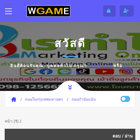
สวัสดี
ยินดีต้อนรับคุณ,
บุคคลทั่วไป
กรุณา
เข้าสู่ระบบ
หรือ
ลง
ทะเบียน
ถนนในกรุงเทพมหานคร
ถนนกำนันแม้น
หน้า: [
1
]
2
ตอบ
/
อ่าน