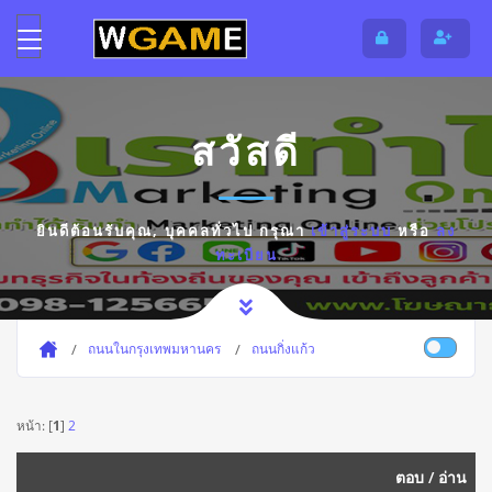
สวัสดี
ยินดีต้อนรับคุณ,
บุคคลทั่วไป
กรุณา
เข้าสู่ระบบ
หรือ
ลง
ทะเบียน
ถนนในกรุงเทพมหานคร
ถนนกิ่งแก้ว
หน้า: [
1
]
2
ตอบ
/
อ่าน