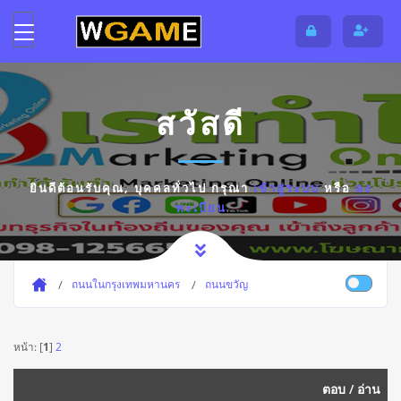
สวัสดี
ยินดีต้อนรับคุณ,
บุคคลทั่วไป
กรุณา
เข้าสู่ระบบ
หรือ
ลง
ทะเบียน
ถนนในกรุงเทพมหานคร
ถนนขวัญ
หน้า: [
1
]
2
ตอบ
/
อ่าน