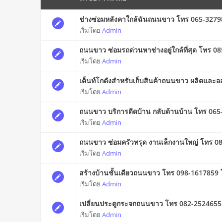
ช่างซ่อมหลังคาใกล้ฉันถนนขาว โทร 065-327
เริ่มโดย
Admin
ถนนขาว ซ่อมรถด่วนหาช่างอยู่ใกล้ที่สุด โทร 
เริ่มโดย
Admin
เต็นท์โกดังสำหรับเก็บสินค้าถนนขาว ผลิตแล
เริ่มโดย
Admin
ถนนขาว บริการดีดบ้าน กลับด้านบ้าน โทร 06
เริ่มโดย
Admin
ถนนขาว ซ่อมครัวทรุด งานเล็กงานใหญ่ โทร 0
เริ่มโดย
Admin
สร้างบ้านชั้นเดียวถนนขาว โทร 098-1617859 
เริ่มโดย
Admin
เปลี่ยนประตูกระจกถนนขาว โทร 082-2524655 รั
เริ่มโดย
Admin