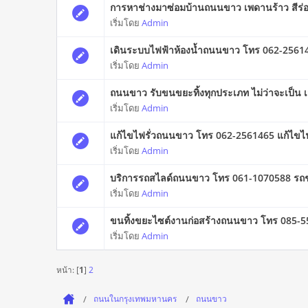
การหาช่างมาซ่อมบ้านถนนขาว เพดานร้าว สีร่
เริ่มโดย
Admin
เดินระบบไฟฟ้าห้องน้ำถนนขาว โทร 062-256146
เริ่มโดย
Admin
ถนนขาว รับขนขยะทิ้งทุกประเภท ไม่ว่าจะเป็น เ
เริ่มโดย
Admin
แก้ไขไฟรั่วถนนขาว โทร 062-2561465 แก้ไขไ
เริ่มโดย
Admin
บริการรถสไลด์ถนนขาว โทร 061-1070588 รถชน 
เริ่มโดย
Admin
ขนทิ้งขยะไซต์งานก่อสร้างถนนขาว โทร 085-
เริ่มโดย
Admin
หน้า: [
1
]
2
ถนนในกรุงเทพมหานคร
ถนนขาว