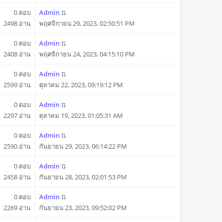
0 ตอบ
Admin
2498 อ่าน
พฤศจิกายน 29, 2023, 02:50:51 PM
0 ตอบ
Admin
2408 อ่าน
พฤศจิกายน 24, 2023, 04:15:10 PM
0 ตอบ
Admin
2599 อ่าน
ตุลาคม 22, 2023, 09:19:12 PM
0 ตอบ
Admin
2297 อ่าน
ตุลาคม 19, 2023, 01:05:31 AM
0 ตอบ
Admin
2590 อ่าน
กันยายน 29, 2023, 06:14:22 PM
0 ตอบ
Admin
2458 อ่าน
กันยายน 28, 2023, 02:01:53 PM
0 ตอบ
Admin
2269 อ่าน
กันยายน 23, 2023, 09:52:02 PM