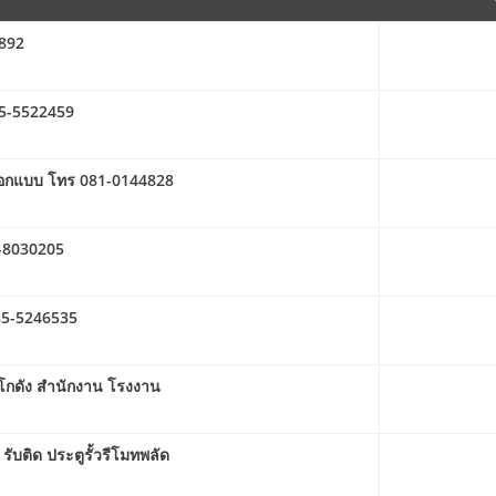
9892
085-5522459
ะออกแบบ โทร 081-0144828
5-8030205
85-5246535
โกดัง สำนักงาน โรงงาน
บติด ประตูรั้วรีโมทพลัด