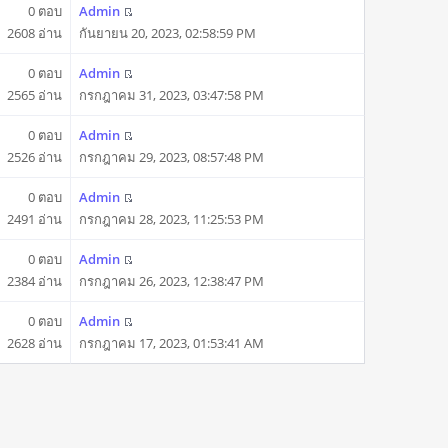
0 ตอบ
Admin
2608 อ่าน
กันยายน 20, 2023, 02:58:59 PM
0 ตอบ
Admin
2565 อ่าน
กรกฎาคม 31, 2023, 03:47:58 PM
0 ตอบ
Admin
2526 อ่าน
กรกฎาคม 29, 2023, 08:57:48 PM
0 ตอบ
Admin
2491 อ่าน
กรกฎาคม 28, 2023, 11:25:53 PM
0 ตอบ
Admin
2384 อ่าน
กรกฎาคม 26, 2023, 12:38:47 PM
0 ตอบ
Admin
2628 อ่าน
กรกฎาคม 17, 2023, 01:53:41 AM