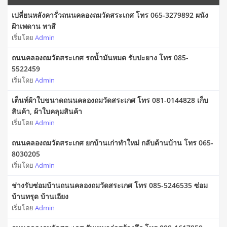
เปลี่ยนหลังคารั่วถนนคลองถมวัดสระเกศ โทร 065-3279892 ผนัง
ฝ้าเพดาน ทาสี
เริ่มโดย
Admin
ถนนคลองถมวัดสระเกศ รถน้ำมันหมด รับปะยาง โทร 085-
5522459
เริ่มโดย
Admin
เต็นท์ผ้าใบขนาดถนนคลองถมวัดสระเกศ โทร 081-0144828 เก็บ
สินค้า, ผ้าใบคลุมสินค้า
เริ่มโดย
Admin
ถนนคลองถมวัดสระเกศ ยกบ้านเก่าทำใหม่ กลับด้านบ้าน โทร 065-
8030205
เริ่มโดย
Admin
ช่างรับซ่อมบ้านถนนคลองถมวัดสระเกศ โทร 085-5246535 ซ่อม
บ้านทรุด บ้านเอียง
เริ่มโดย
Admin