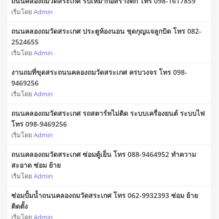
ถนนคลองถมวัดสระเกศ รับเหมาก่อสร้างตึก โทร 098-1617859
เริ่มโดย
Admin
ถนนคลองถมวัดสระเกศ ประตูห้องนอน ชุดกุญแจลูกบิด โทร 082-
2524655
เริ่มโดย
Admin
งานถมที่ขุดสระถนนคลองถมวัดสระเกศ ครบวงจร โทร 098-
9469256
เริ่มโดย
Admin
ถนนคลองถมวัดสระเกศ รถสตาร์ทไม่ติด ระบบเครื่องยนต์ ระบบไฟ
โทร 098-9469256
เริ่มโดย
Admin
ถนนคลองถมวัดสระเกศ ซ่อมตู้เย็น โทร 088-9464952 ทำความ
สะอาด ซ่อม ย้าย
เริ่มโดย
Admin
ซ่อมปั้มน้ำถนนคลองถมวัดสระเกศ โทร 062-9932393 ซ่อม ย้าย
ติดตั้ง
เริ่มโดย
Admin