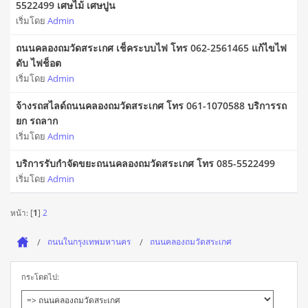
5522499 เศษไม้ เศษปูน
เริ่มโดย
Admin
ถนนคลองถมวัดสระเกศ เช็คระบบไฟ โทร 062-2561465 แก้ไขไฟ
ดับ ไฟช็อต
เริ่มโดย
Admin
จ้างรถสไลด์ถนนคลองถมวัดสระเกศ โทร 061-1070588 บริการรถ
ยก รถลาก
เริ่มโดย
Admin
บริการรับกำจัดขยะถนนคลองถมวัดสระเกศ โทร 085-5522499
เริ่มโดย
Admin
หน้า: [
1
]
2
ถนนในกรุงเทพมหานคร
ถนนคลองถมวัดสระเกศ
กระโดดไป: