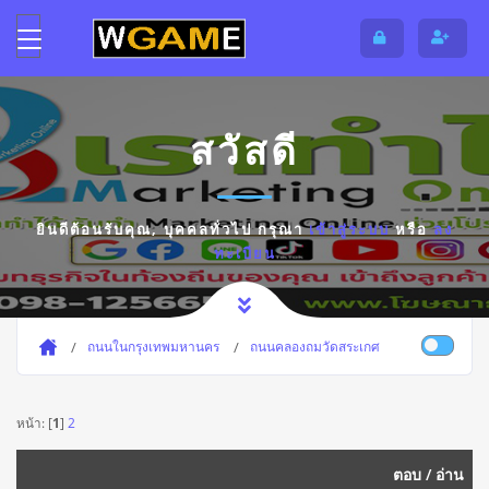
สวัสดี
ยินดีต้อนรับคุณ,
บุคคลทั่วไป
กรุณา
เข้าสู่ระบบ
หรือ
ลง
ทะเบียน
ถนนในกรุงเทพมหานคร
ถนนคลองถมวัดสระเกศ
หน้า: [
1
]
2
ตอบ
/
อ่าน