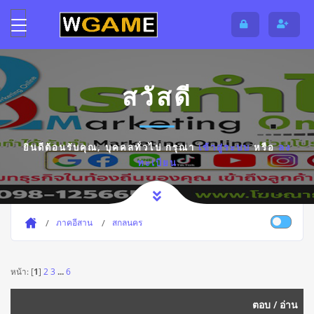
สวัสดี
ยินดีต้อนรับคุณ,
บุคคลทั่วไป
กรุณา
เข้าสู่ระบบ
หรือ
ลง
ทะเบียน
ภาคอีสาน
สกลนคร
หน้า: [
1
]
2
3
...
6
ตอบ
/
อ่าน