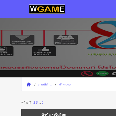
ภาคอีสาน
ศรีสะเกษ
หน้า: [
1
]
2
3
...
6
หัวข้อ
/
เริ่มโดย