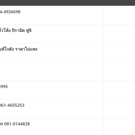
064-4926698
วโค้ง ปิรามิด ฟูจิ
นท์โกดัง ราคาไม่แพง
56995
 061-4655253
โทร 081-0144828