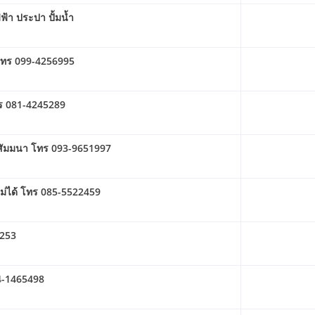
้า ประปา ปั้มน้ำ
ก โทร 099-4256995
โทร 081-4245289
สัมมนา โทร 093-9651997
ม่ได้ โทร 085-5522459
5253
64-1465498