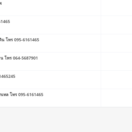
พ
161465
่ดิน โทร 095-6161465
้าน โทร 064-5687901
-1465245
 ค๊อกเทล โทร 095-6161465