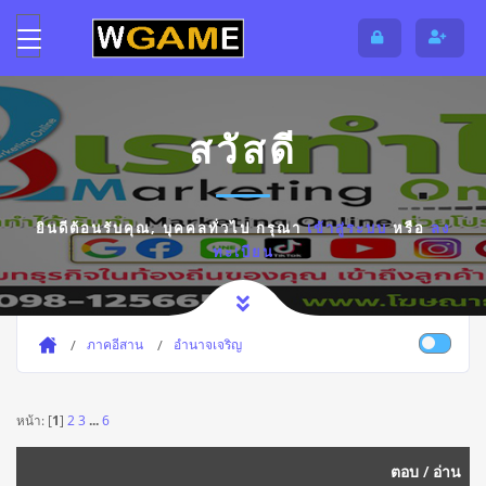
สวัสดี
ยินดีต้อนรับคุณ,
บุคคลทั่วไป
กรุณา
เข้าสู่ระบบ
หรือ
ลง
ทะเบียน
ภาคอีสาน
อำนาจเจริญ
หน้า: [
1
]
2
3
...
6
ตอบ
/
อ่าน