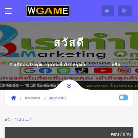
สวัสดี
ยินดีต้อนรับคุณ,
บุคคลทั่วไป
กรุณา
เข้าสู่ระบบ
หรือ
ลง
ทะเบียน
ภาคกลาง
สมุทรสาคร
หน้า: [
1
]
2
3
...
7
ตอบ
/
อ่าน