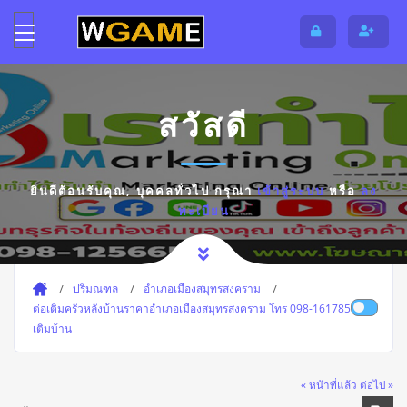
สวัสดี
ยินดีต้อนรับคุณ,
บุคคลทั่วไป
กรุณา
เข้าสู่ระบบ
หรือ
ลง
ทะเบียน
ปริมณฑล
อำเภอเมืองสมุทรสงคราม
ต่อเติมครัวหลังบ้านราคาอำเภอเมืองสมุทรสงคราม โทร 098-1617859 ต่อ
เติมบ้าน
« หน้าที่แล้ว
ต่อไป »