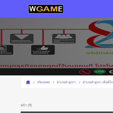
ปริมณฑล
อำเภอลำลูกกา
อำเภอลำลูกกา เต็นท์โ
หน้า: [
1
]