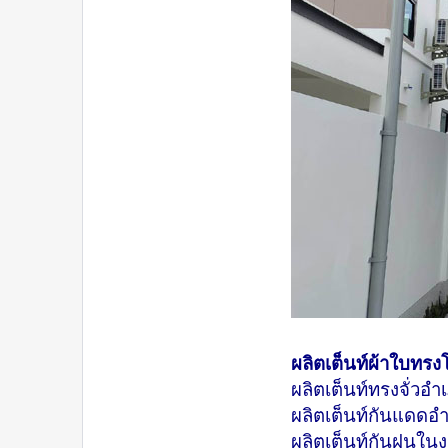
ผลิตเต็นท์ผ้าใบทรง
ผลิตเต็นท์ทรงจั่วอ
ผลิตเต็นท์กันแดดอ
ผลิตเต็นท์กันฝนใน