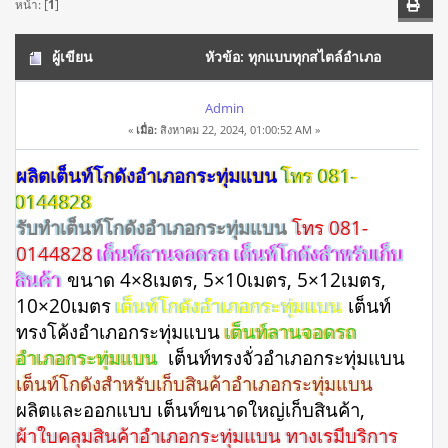
หน้า: [
1
]
ผู้เขียน
หัวข้อ: ทุกแบบทุกสไตล์อำเภอ
กระทุ่มแบน โทร 081-0144828 รับสั่งทำเต็นท์ขนาดใหญ่-เล็ก
Admin
«
เมื่อ:
สิงหาคม 22, 2024, 01:00:52 AM »
(อ่าน 11121 ครั้ง)
ผลิตเต็นท์โกดังอำเภอกระทุ่มแบน
โทร 081-
0144828
รับทำเต็นท์โกดังอำเภอกระทุ่มแบน
โทร 081-
0144828
เต็นท์ลานจอดรถ เต็นท์โกดังสำหรับเก็บ
สินค้า
ขนาด 4×8เมตร, 5×10เมตร, 5×12เมตร,
10×20เมตร
เต็นท์โกดังอำเภอกระทุ่มแบน
เต็นท์
ทรงโค้งอำเภอกระทุ่มแบน
เต็นท์ลานจอดรถ
อำเภอกระทุ่มแบน
เต็นท์ทรงจั่วอำเภอกระทุ่มแบน
เต็นท์โกดังสำหรับเก็บสินค้าอำเภอกระทุ่มแบน
ผลิตและออกแบบ เต็นท์ขนาดใหญ่เก็บสินค้า,
ผ้าใบคลุมสินค้าอำเภอกระทุ่มแบน ทางเรมีบริการ