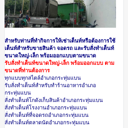
สำหรับท่านที่ทำกิจการให้เช่าเต็นท์หรือต้องการใช้
เต็นท์สำหรับขายสินค้า จอดรถ และรับสั่งทำเต็นท์
ขนาดใหญ่-เล็ก พร้อมออกแบบตามขนาด
รับสั่งทำเต็นท์ขนาดใหญ่-เล็ก พร้อมออกแบบ ตาม
ขนาดที่ท่านต้องการ
ทุกแบบทุกสไตล์อำเภอกระทุ่มแบน
รับสั่งทำเต็นท์สำหรับทำร้านอาหารอำเภอ
กระทุ่มแบน
สั่งทำเต็นท์โกดังเก็บสินค้าอำเภอกระทุ่มแบน
สั่งทำเต็นท์โรงงานอำเภอกระทุ่มแบน
สั่งทำเต็นท์ที่จอดรถอำเภอกระทุ่มแบน
สั่งทำเต็นท์ตลาดนัดอำเภอกระทุ่มแบน