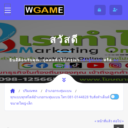
สวัสดี
ยินดีต้อนรับคุณ,
บุคคลทั่วไป
กรุณา
เข้าสู่ระบบ
หรือ
ลง
ทะเบียน
ปริมณฑล
อำเภอกระทุ่มแบน
ทุกแบบทุกสไตล์อำเภอกระทุ่มแบน โทร 081-0144828 รับสั่งทำเต็นท์
ขนาดใหญ่-เล็ก
« หน้าที่แล้ว
ต่อไป »