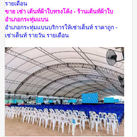
รายเดือน
ขาย เช่า เต้นท์ผ้าใบทรงโค้ง - ร้านเต้นท์ผ้าใบ
อำเภอกระทุ่มแบน
อำเภอกระทุ่มแบนบริการให้เช่าเต็นท์ ราคาถูก -
เช่าเต็นท์ รายวัน รายเดือน