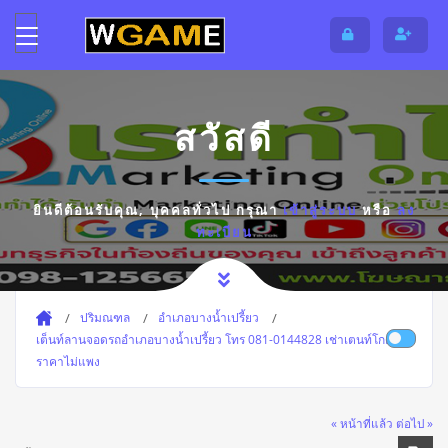
สวัสดี
ยินดีต้อนรับคุณ,
บุคคลทั่วไป
กรุณา
เข้าสู่ระบบ
หรือ
ลง
ทะเบียน
ปริมณฑล
อำเภอบางน้ำเปรี้ยว
เต็นท์ลานจอดรถอำเภอบางน้ำเปรี้ยว โทร 081-0144828 เช่าเตนท์โกดัง
ราคาไม่แพง
« หน้าที่แล้ว
ต่อไป »