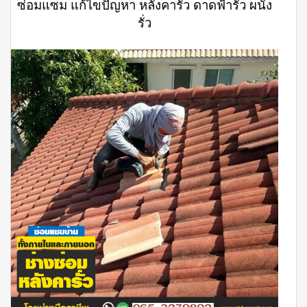
ซ่อมแซม แก้ไขปัญหา หลังคารั่ว ดาดฟ้ารั่ว ผนัง
รั่ว