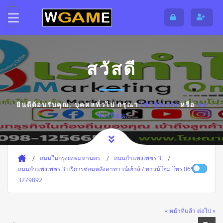
สวัสดี
ยินดีต้อนรับคุณ,
บุคคลทั่วไป
กรุณา
เข้าสู่ระบบ
หรือ
ลง
ทะเบียน
ถนนในกรุงเทพมหานคร
ถนนกำแพงเพชร 3
ถนนกำแพงเพชร 3 บริการซ่อมหลังคาทาวน์เฮ้าส์ / ทาวน์โฮม โทร 065-
3279892
« หน้าที่แล้ว
ต่อไป »