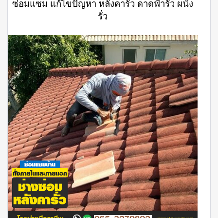
ซ่อมแซม แก้ไขปัญหา หลังคารั่ว ดาดฟ้ารั่ว ผนัง
รั่ว