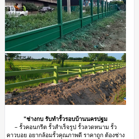
"ช่างกบ รับทำรั้วรอบบ้านนครปฐม
– รั้วคอนกรีต รั้วสำเร็จรูป รั้วลวดหนาม รั้ว
คาวบอย อยากล้อมรั้วคุณภาพดี ราคาถูก ต้องช่าง