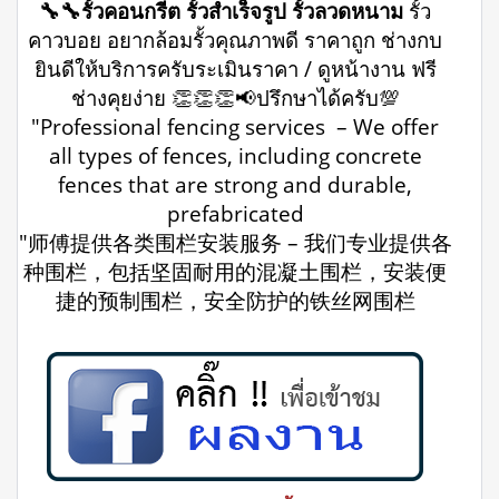
🔧🔧รั้วคอนกรีต รั้วสำเร็จรูป รั้วลวดหนาม
รั้ว
คาวบอย อยากล้อมรั้วคุณภาพดี ราคาถูก ช่างกบ
ยินดีให้บริการครับระเมินราคา / ดูหน้างาน ฟรี
ช่างคุยง่าย 👏👏👏📢ปรึกษาได้ครับ💯
"Professional fencing services – We offer
all types of fences, including concrete
fences that are strong and durable,
prefabricated
"师傅提供各类围栏安装服务 – 我们专业提供各
种围栏，包括坚固耐用的混凝土围栏，安装便
捷的预制围栏，安全防护的铁丝网围栏