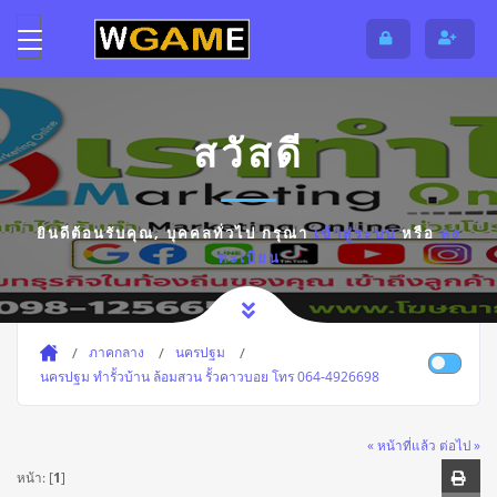
สวัสดี
ยินดีต้อนรับคุณ,
บุคคลทั่วไป
กรุณา
เข้าสู่ระบบ
หรือ
ลง
ทะเบียน
ภาคกลาง
นครปฐม
นครปฐม ทำรั้วบ้าน ล้อมสวน รั้วคาวบอย โทร 064-4926698
« หน้าที่แล้ว
ต่อไป »
หน้า: [
1
]