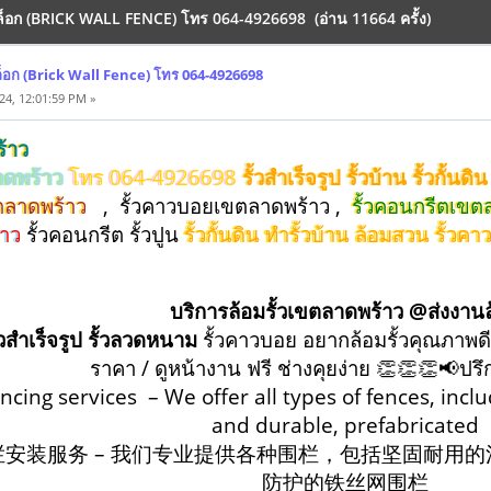
บล็อก (BRICK WALL FENCE) โทร 064-4926698 (อ่าน 11664 ครั้ง)
บล็อก (Brick Wall Fence) โทร 064-4926698
24, 12:01:59 PM »
ร้าว
ลาดพร้าว
โทร 064-4926698
รั้วสำเร็จรูป รั้วบ้าน รั้วกั้นดิน
ขตลาดพร้าว
, รั้วคาวบอยเขตลาดพร้าว ,
รั้วคอนกรีตเขต
้าว
รั้วคอนกรีต รั้วปูน
รั้วกั้นดิน ทำรั้วบ้าน ล้อมสวน รั้
บริการล้อมรั้วเขตลาดพร้าว @ส่งงาน
้วสำเร็จรูป รั้วลวดหนาม
รั้วคาวบอย อยากล้อมรั้วคุณภาพดี
ราคา / ดูหน้างาน ฟรี ช่างคุยง่าย 👏👏👏📢ปร
encing services – We offer all types of fences, incl
and durable, prefabricated
栏安装服务 – 我们专业提供各种围栏，包括坚固耐用
防护的铁丝网围栏