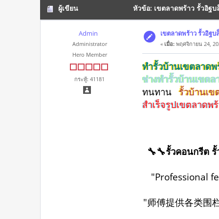
ผู้เขียน
หัวข้อ: เขตลาดพร้าว รั้วอิฐ
Admin
เขตลาดพร้าว รั้วอิฐ
Administrator
«
เมื่อ:
พฤศจิกายน 24, 20
Hero Member
ทำรั้วบ้านเขตลาดพ
ช่างทำรั้วบ้านเขต
กระทู้: 41181
ทนทาน
รั้วบ้านเ
สำเร็จรูปเขตลาดพร
🔧🔧รั้วคอนกรีต รั
"Professional f
"师傅提供各类围