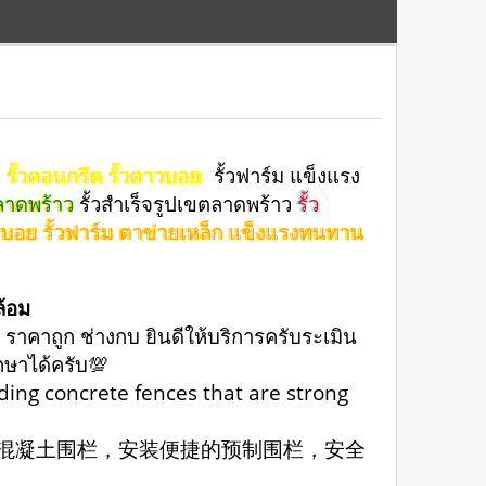
รั้วคอนกรีต รั้วคาวบอย
รั้วฟาร์ม แข็งแรง
ลาดพร้าว
รั้วสําเร็จรูปเขตลาดพร้าว
รั้ว
วคาวบอย รั้วฟาร์ม ตาข่ายเหล็ก แข็งแรงทนทาน
ล้อม
 ราคาถูก ช่างกบ ยินดีให้บริการครับระเมิน
ึกษาได้ครับ💯
uding concrete fences that are strong
的混凝土围栏，安装便捷的预制围栏，安全