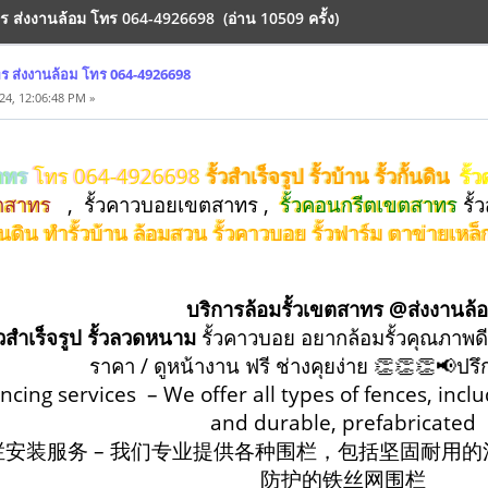
ทร ส่งงานล้อม โทร 064-4926698 (อ่าน 10509 ครั้ง)
ทร ส่งงานล้อม โทร 064-4926698
24, 12:06:48 PM »
สาทร
โทร 064-4926698
รั้วสำเร็จรูป รั้วบ้าน รั้วกั้นดิน
รั้
ขตสาทร
, รั้วคาวบอยเขตสาทร ,
รั้วคอนกรีตเขตสาทร
รั้
กั้นดิน ทำรั้วบ้าน ล้อมสวน รั้วคาวบอย รั้วฟาร์ม ตาข่ายเ
บริการล้อมรั้วเขตสาทร @ส่งงานล้
้วสำเร็จรูป รั้วลวดหนาม
รั้วคาวบอย อยากล้อมรั้วคุณภาพดี
ราคา / ดูหน้างาน ฟรี ช่างคุยง่าย 👏👏👏📢ปร
encing services – We offer all types of fences, incl
and durable, prefabricated
栏安装服务 – 我们专业提供各种围栏，包括坚固耐用
防护的铁丝网围栏