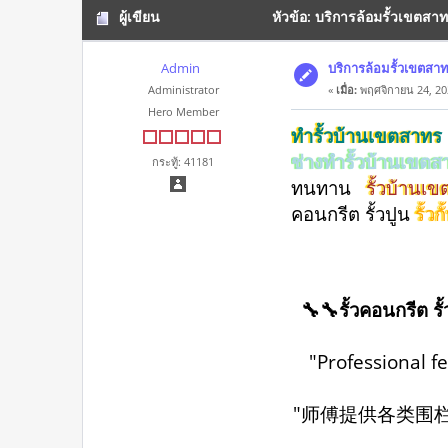
ผู้เขียน
หัวข้อ: บริการล้อมรั้วเขตสา
Admin
บริการล้อมรั้วเขตสา
Administrator
«
เมื่อ:
พฤศจิกายน 24, 20
Hero Member
ทำรั้วบ้านเขตสาทร
ช่างทำรั้วบ้านเขต
กระทู้: 41181
ทนทาน
รั้วบ้านเ
คอนกรีต รั้วปูน
รั้ว
🔧🔧รั้วคอนกรีต รั
"Professional f
"师傅提供各类围