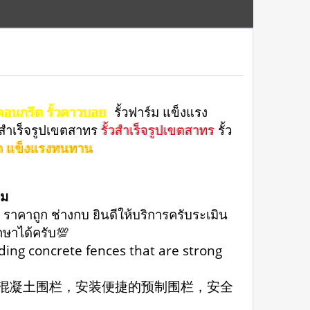
วคอนกรีต รั้วคาวบอย
รั้วฟาร์ม แข็งแรง
วสําเร็จรูปเขตสาทร
รั้วสำเร็จรูปเขตสาทร
รั้ว
หล็ก แข็งแรงทนทาน
อม
 ราคาถูก ช่างกบ ยินดีให้บริการครับระเมิน
ึกษาได้ครับ💯
uding concrete fences that are strong
的混凝土围栏，安装便捷的预制围栏，安全