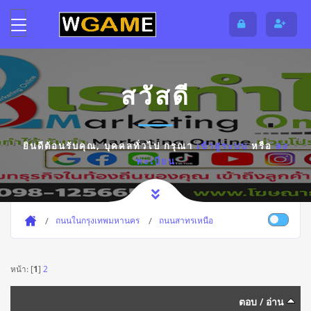
สวัสดี
ยินดีต้อนรับคุณ,
บุคคลทั่วไป
กรุณา
เข้าสู่ระบบ
หรือ
ลง
ทะเบียน
ถนนในกรุงเทพมหานคร
ถนนสาทรเหนือ
หน้า: [
1
]
2
ตอบ
/
อ่าน