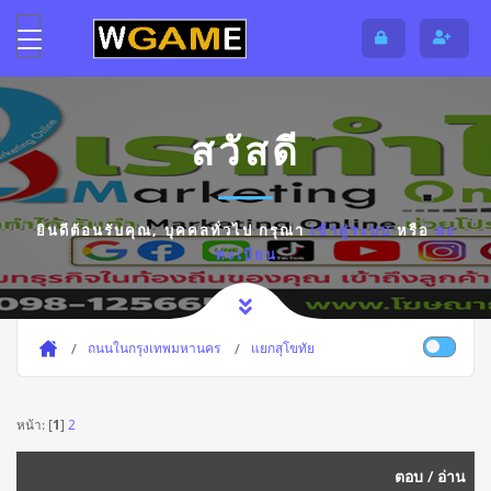
สวัสดี
ยินดีต้อนรับคุณ,
บุคคลทั่วไป
กรุณา
เข้าสู่ระบบ
หรือ
ลง
ทะเบียน
ถนนในกรุงเทพมหานคร
แยกสุโขทัย
หน้า: [
1
]
2
ตอบ
/
อ่าน