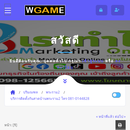
สวัสดี
ยินดีต้อนรับคุณ,
บุคคลทั่วไป
กรุณา
เข้าสู่ระบบ
หรือ
ลง
ทะเบียน
ปริมณฑล
พระราม2
บริการติดตั้งกันสาดบ้านพระราม2 โทร 081-0144828
« หน้าที่แล้ว
ต่อไป »
หน้า: [
1
]