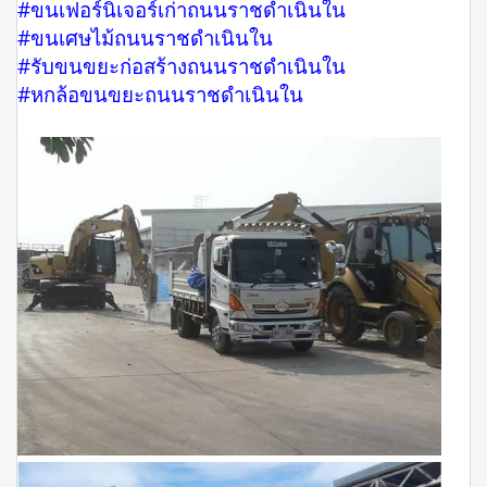
#ขนเฟอร์นิเจอร์เก่าถนนราชดำเนินใน
#ขนเศษไม้ถนนราชดำเนินใน
#รับขนขยะก่อสร้างถนนราชดำเนินใน
#หกล้อขนขยะถนนราชดำเนินใน