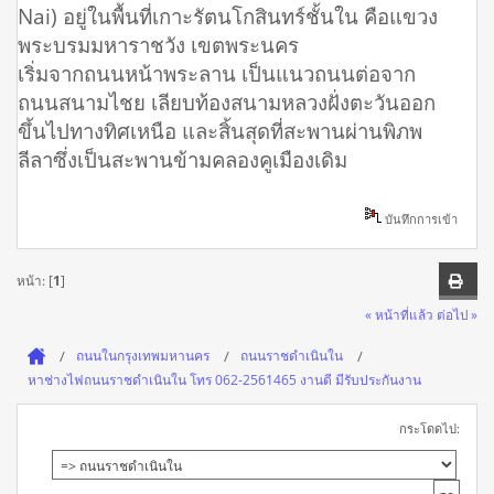
Nai) อยู่ในพื้นที่เกาะรัตนโกสินทร์ชั้นใน คือแขวง
พระบรมมหาราชวัง เขตพระนคร
เริ่มจากถนนหน้าพระลาน เป็นแนวถนนต่อจาก
ถนนสนามไชย เลียบท้องสนามหลวงฝั่งตะวันออก
ขึ้นไปทางทิศเหนือ และสิ้นสุดที่สะพานผ่านพิภพ
ลีลาซึ่งเป็นสะพานข้ามคลองคูเมืองเดิม
บันทึกการเข้า
หน้า: [
1
]
« หน้าที่แล้ว
ต่อไป »
ถนนในกรุงเทพมหานคร
ถนนราชดำเนินใน
หาช่างไฟถนนราชดำเนินใน โทร 062-2561465 งานดี มีรับประกันงาน
กระโดดไป: