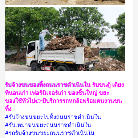
รับจ้างขนของทิ้งถนนราชดำเนินใน
รับขนตู้ เตียง
ที่นอนเก่า เฟอร์นิเจอร์เก่า ของชิ้นใหญ่ ขยะ
ของใช้ทั่วไป👉มีบริการรถหกล้อพร้อมคนงานขน
ทิ้ง
#รับจ้างขนขยะไปทิ้งถนนราชดำเนินใน
#รับเหมาขนขยะถนนราชดำเนินใน
#รถรับจ้างขนขยะถนนราชดำเนินใน