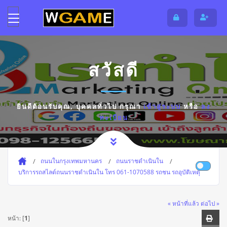
สวัสดี
ยินดีต้อนรับคุณ,
บุคคลทั่วไป
กรุณา
เข้าสู่ระบบ
หรือ
ลง
ทะเบียน
ถนนในกรุงเทพมหานคร
ถนนราชดำเนินใน
บริการรถสไลด์ถนนราชดำเนินใน โทร 061-1070588 รถชน รถอุบัติเหตุ
« หน้าที่แล้ว
ต่อไป »
หน้า: [
1
]