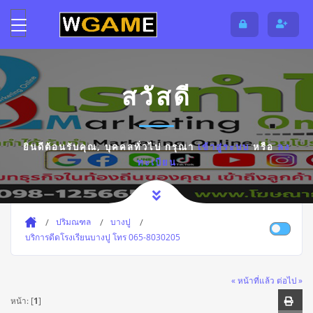
สวัสดี
ยินดีต้อนรับคุณ,
บุคคลทั่วไป
กรุณา
เข้าสู่ระบบ
หรือ
ลง
ทะเบียน
ปริมณฑล
บางปู
บริการดีดโรงเรียนบางปู โทร 065-8030205
« หน้าที่แล้ว
ต่อไป »
หน้า: [
1
]