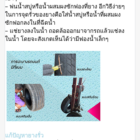
– พ่นน้ำสบู่หรือน้ำผสมผงซักฟองที่ยาง อีกวิธีง่ายๆ
ในการจุดรั่วของยางคือใส่น้ำสบู่หรือน้ำที่ผสมผง
ซักฟอกลงในที่ฉีดน้ำ
– แช่ยางลงในน้ำ ถอดล้อออกมาจากรถแล้วแช่ลง
ในน้ำ โดยจะสังเกตเห็นได้ว่ามีฟองน้ำเล็กๆ
แก้ปัญหายางรั่ว