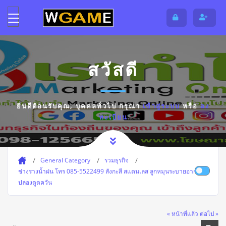
สวัสดี
ยินดีต้อนรับคุณ,
บุคคลทั่วไป
กรุณา
เข้าสู่ระบบ
หรือ
ลง
ทะเบียน
General Category
รวมธุรกิจ
ช่างรางน้ำฝน โทร 085-5522499 สังกะสี สแตนเลส ลูกหมุนระบายอากาศ
ปล่องดูดควัน
« หน้าที่แล้ว
ต่อไป »