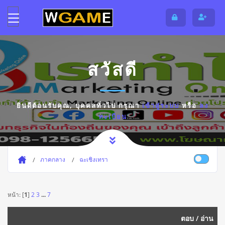
สวัสดี
ยินดีต้อนรับคุณ,
บุคคลทั่วไป
กรุณา
เข้าสู่ระบบ
หรือ
ลง
ทะเบียน
ภาคกลาง
ฉะเชิงเทรา
หน้า: [
1
]
2
3
...
7
ตอบ
/
อ่าน