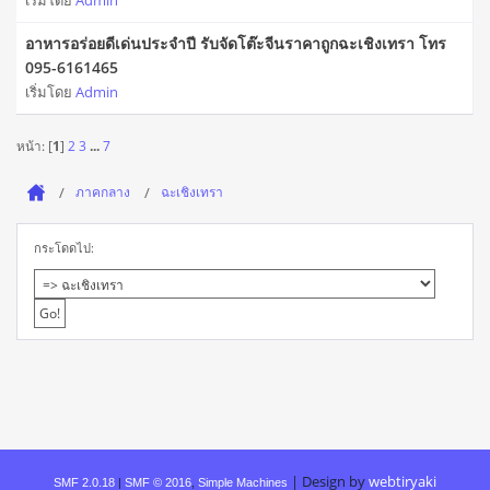
เริ่มโดย
Admin
อาหารอร่อยดีเด่นประจำปี รับจัดโต๊ะจีนราคาถูกฉะเชิงเทรา โทร
095-6161465
เริ่มโดย
Admin
หน้า: [
1
]
2
3
...
7
ภาคกลาง
ฉะเชิงเทรา
กระโดดไป:
|
Design by
webtiryaki
SMF 2.0.18
|
SMF © 2016
,
Simple Machines