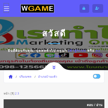
สวัสดี
ยินดีต้อนรับคุณ,
บุคคลทั่วไป
กรุณา
เข้าสู่ระบบ
หรือ
ลง
ทะเบียน
ปริมณฑล
อำเภอบ้านแพ้ว
หน้า: [
1
]
2
3
ตอบ
/
อ่าน