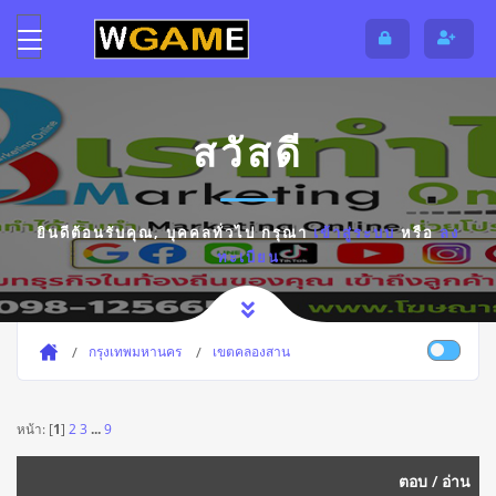
สวัสดี
ยินดีต้อนรับคุณ,
บุคคลทั่วไป
กรุณา
เข้าสู่ระบบ
หรือ
ลง
ทะเบียน
กรุงเทพมหานคร
เขตคลองสาน
หน้า: [
1
]
2
3
...
9
ตอบ
/
อ่าน