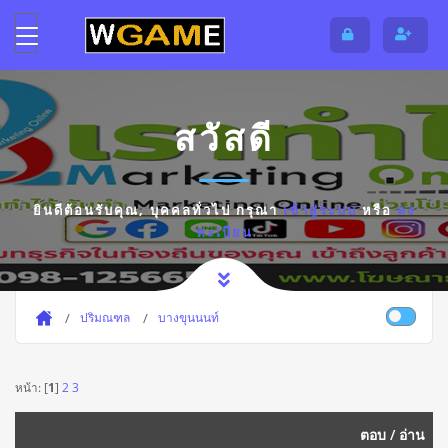
สวัสดี
ยินดีต้อนรับคุณ,
บุคคลทั่วไป
กรุณา
เข้าสู่ระบบ
หรือ
ลง
ทะเบียน
ปริมณฑล
บางขุนนนท์
หน้า: [
1
]
2
3
ตอบ
/
อ่าน