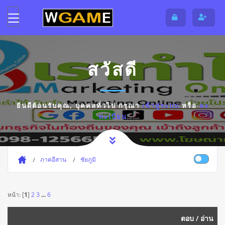
สวัสดี
ยินดีต้อนรับคุณ,
บุคคลทั่วไป
กรุณา
เข้าสู่ระบบ
หรือ
ลง
ทะเบียน
ภาคอีสาน
ชัยภูมิ
หน้า: [
1
]
2
3
...
6
ตอบ
/
อ่าน