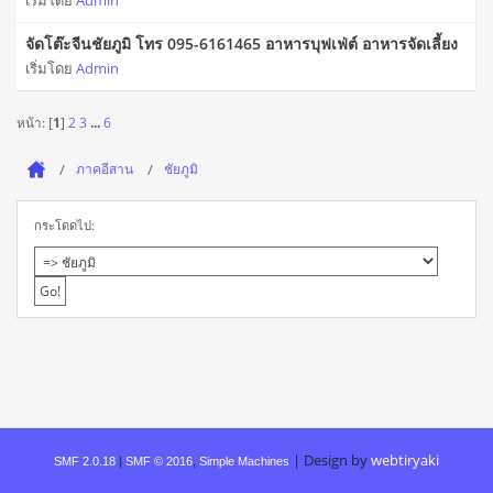
เริ่มโดย
Admin
จัดโต๊ะจีนชัยภูมิ โทร 095-6161465 อาหารบุฟเฟ่ต์ อาหารจัดเลี้ยง
เริ่มโดย
Admin
หน้า: [
1
]
2
3
...
6
ภาคอีสาน
ชัยภูมิ
กระโดดไป:
|
Design by
webtiryaki
SMF 2.0.18
|
SMF © 2016
,
Simple Machines