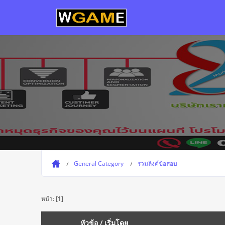
General Category
รวมลิงค์ข้อสอบ
หน้า: [
1
]
หัวข้อ
/
เริ่มโดย