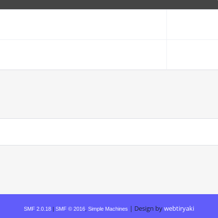
|
Design by
webtiryaki
SMF 2.0.18
|
SMF © 2016
,
Simple Machines