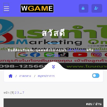
สวัสดี
ยินดีต้อนรับคุณ,
บุคคลทั่วไป
กรุณา
เข้าสู่ระบบ
หรือ
ลง
ทะเบียน
ภาคกลาง
สมุทรปราการ
หน้า: [
1
]
2
3
...
7
ตอบ
/
อ่าน