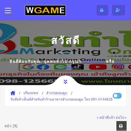
สวัสดี
ยินดีต้อนรับคุณ,
บุคคลทั่วไป
กรุณา
เข้าสู่ระบบ
หรือ
ลง
ทะเบียน
ปริมณฑล
อำเภอดอนตูม
รับสั่งทำเต็นท์สำหรับทำร้านอาหารอำเภอดอนตูม โทร 081-0144828
« หน้าที่แล้ว
ต่อไป »
หน้า: [
1
]