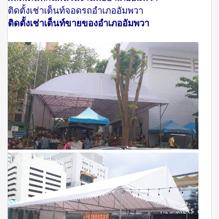
ติดตั้งเช่าเต็นท์จอดรถอำเภออัมพวา
ติดตั้งเช่าเต็นท์ขายของอำเภออัมพวา