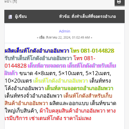
หน้า: [
1
]
ผู้เขียน
หัวข้อ: สั่งทำเต็นท์ที่จอดรถอำเภอ
อัมพวา โทร 081-0144828 รับสั่งทำเต็นท์ขนาดใหญ่-เล็ก (อ่าน
Admin
«
เมื่อ:
สิงหาคม 22, 2024, 01:02:49 AM »
10948 ครั้ง)
ผลิตเต็นท์โกดังอำเภออัมพวา
โทร 081-0144828
รับทำเต็นท์โกดังอำเภออัมพวา
โทร 081-
0144828
เต็นท์ลานจอดรถ เต็นท์โกดังสำหรับเก็บ
สินค้า
ขนาด 4×8เมตร, 5×10เมตร, 5×12เมตร,
10×20เมตร
เต็นท์โกดังอำเภออัมพวา
เต็นท์ทรง
โค้งอำเภออัมพวา
เต็นท์ลานจอดรถอำเภออัมพวา
เต็นท์ทรงจั่วอำเภออัมพวา
เต็นท์โกดังสำหรับเก็บ
สินค้าอำเภออัมพวา
ผลิตและออกแบบ เต็นท์ขนาด
ใหญ่เก็บสินค้า,
ผ้าใบคลุมสินค้าอำเภออัมพวา ทาง
เรมีบริการ เช่าเตนท์โกดัง ราคาไม่แพง