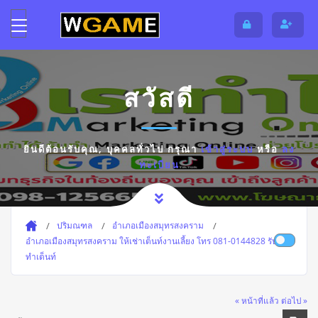
สวัสดี
ยินดีต้อนรับคุณ,
บุคคลทั่วไป
กรุณา
เข้าสู่ระบบ
หรือ
ลง
ทะเบียน
ปริมณฑล
อำเภอเมืองสมุทรสงคราม
อำเภอเมืองสมุทรสงคราม ให้เช่าเต็นท์งานเลี้ยง โทร 081-0144828 รับสั่ง
ทำเต็นท์
« หน้าที่แล้ว
ต่อไป »