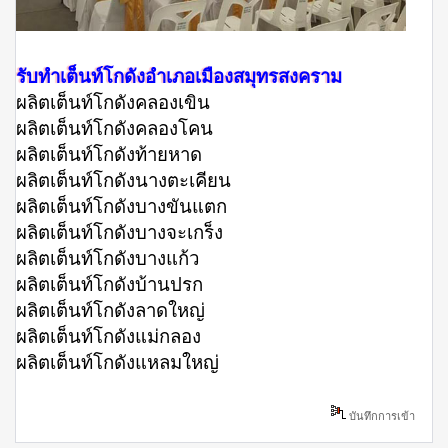
รับทำเต็นท์โกดังอำเภอเมืองสมุทรสงคราม
ผลิตเต็นท์โกดังคลองเขิน
ผลิตเต็นท์โกดังคลองโคน
ผลิตเต็นท์โกดังท้ายหาด
ผลิตเต็นท์โกดังนางตะเคียน
ผลิตเต็นท์โกดังบางขันแตก
ผลิตเต็นท์โกดังบางจะเกร็ง
ผลิตเต็นท์โกดังบางแก้ว
ผลิตเต็นท์โกดังบ้านปรก
ผลิตเต็นท์โกดังลาดใหญ่
ผลิตเต็นท์โกดังแม่กลอง
ผลิตเต็นท์โกดังแหลมใหญ่
บันทึกการเข้า