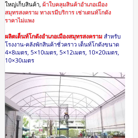
ใหญ่เก็บสินค้า,
ผ้าใบคลุมสินค้าอำเภอเมือง
สมุทรสงคราม ทางเรมีบริการ เช่าเตนท์โกดัง
ราคาไม่แพง
ผลิตเต็นท์โกดังอำเภอเมืองสมุทรสงคราม
สำหรับ
โรงงาน-คลังพักสินค้าชั่วคราว เต็นท์โกดังขนาด
4×8เมตร, 5×10เมตร, 5×12เมตร, 10×20เมตร,
10×30เมตร