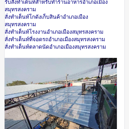
รับสั่งทำเต็นท์สำหรับทำร้านอาหารอำเภอเมือง
สมุทรสงคราม
สั่งทำเต็นท์โกดังเก็บสินค้าอำเภอเมือง
สมุทรสงคราม
สั่งทำเต็นท์โรงงานอำเภอเมืองสมุทรสงคราม
สั่งทำเต็นท์ที่จอดรถอำเภอเมืองสมุทรสงคราม
สั่งทำเต็นท์ตลาดนัดอำเภอเมืองสมุทรสงคราม